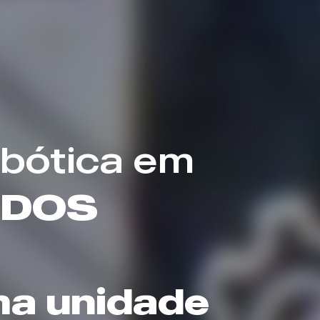
bótica em
 DOS
ma unidade