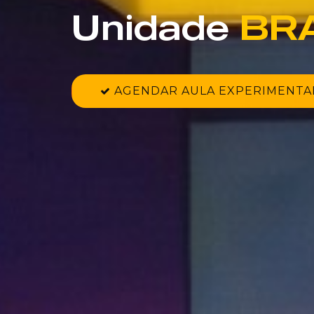
A 
maior
 do
|
AGENDAR AULA EXPERIMENTA