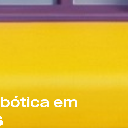
bótica em
S