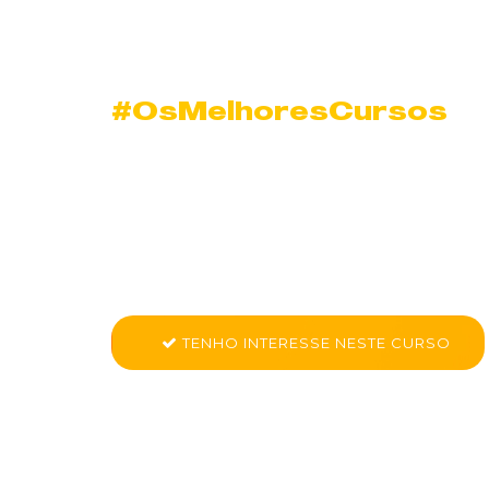
#OsMelhoresCursos
Nano Curso Pho
Essencial em Por
Conheça mais sobre Nano Curso - Adobe Photosh
TENHO INTERESSE NESTE CURSO