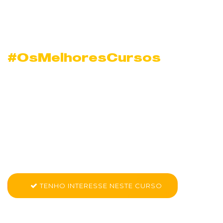
#OsMelhoresCursos
Nano Curso Adobe
Premiere em
Cachambi
Conheça mais sobre Nano Curso - Adobe Premiere
TENHO INTERESSE NESTE CURSO