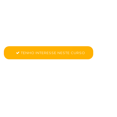
Curso de aplicativos
em Bertioga
Conheça mais sobre Kid App - Aplicativos
TENHO INTERESSE NESTE CURSO