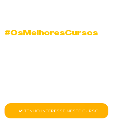
#OsMelhoresCursos
Curso de Trabalho
em Equipe em Porto
Alegre Zona Norte
Conheça mais sobre CK PRO - Trabalho em Equipe
TENHO INTERESSE NESTE CURSO