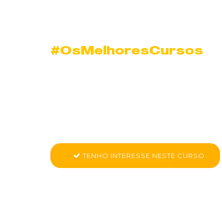
#OsMelhoresCursos
Curso de Trabal
Equipe em Impera
Conheça mais sobre CK PRO - Trabalho em Equip
TENHO INTERESSE NESTE CURSO