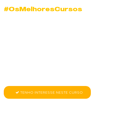
#OsMelhoresCursos
Curso de Dinamismo
e Compromisso com
o Sucesso em
Resende
Conheça mais sobre CK PRO - Dinamismo e Compromisso com
o Sucesso
TENHO INTERESSE NESTE CURSO