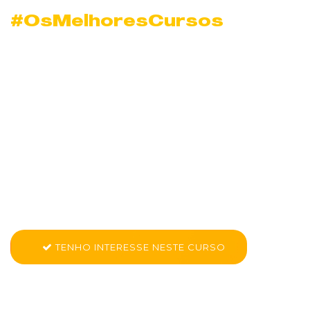
#OsMelhoresCursos
Curso de Dinamismo
e Compromisso com
o Sucesso em
Americana
Conheça mais sobre CK PRO - Dinamismo e Compromisso com
o Sucesso
TENHO INTERESSE NESTE CURSO