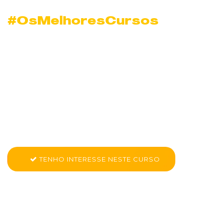
#OsMelhoresCursos
Curso de Assistente
de Redes e Infra em
Fortaleza Parangaba
Conheça mais sobre CK PRO - Assistente de Redes e
Infraestrutura
TENHO INTERESSE NESTE CURSO