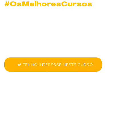
#OsMelhoresCursos
Curso de Analista
Tech em Bertioga
Conheça mais sobre CK PRO - Analista de Tecnologia
TENHO INTERESSE NESTE CURSO