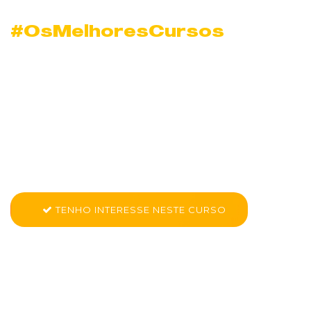
#OsMelhoresCursos
Curso Windows 10
Essencial em
Contagem
Conheça mais sobre Nano Curso - Windows 10 Essencial
TENHO INTERESSE NESTE CURSO