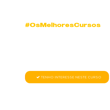
#OsMelhoresCursos
Curso Produzind
Documentos em I
Conheça mais sobre Nano Curso - Produzindo Do
TENHO INTERESSE NESTE CURSO