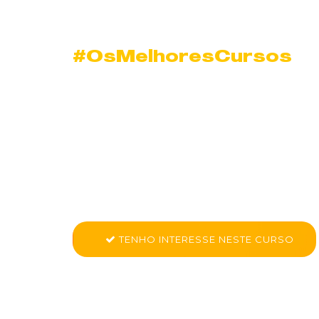
#OsMelhoresCursos
Curso Descompl
Calculos e Planil
Jaboticabal
Conheça mais sobre Nano Curso Desc. Cálculos e Pl
TENHO INTERESSE NESTE CURSO